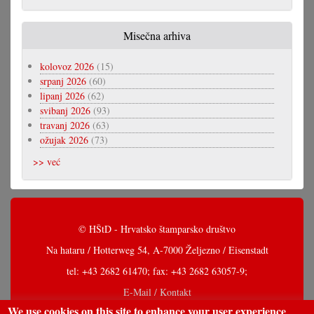
Misečna arhiva
kolovoz 2026
(15)
srpanj 2026
(60)
lipanj 2026
(62)
svibanj 2026
(93)
travanj 2026
(63)
ožujak 2026
(73)
>> već
© HŠtD - Hrvatsko štamparsko društvo
Na hataru / Hotterweg 54, A-7000 Željezno / Eisenstadt
tel: +43 2682 61470; fax: +43 2682 63057-9;
E-Mail / Kontakt
We use cookies on this site to enhance your user experience