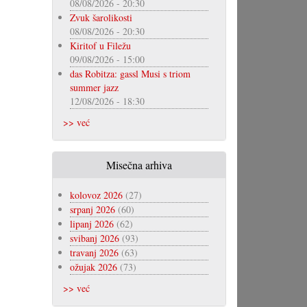
08/08/2026 - 20:30
Zvuk šarolikosti
08/08/2026 - 20:30
Kiritof u Filežu
09/08/2026 - 15:00
das Robitza: gassl Musi s triom
summer jazz
12/08/2026 - 18:30
>> već
Misečna arhiva
kolovoz 2026
(27)
srpanj 2026
(60)
lipanj 2026
(62)
svibanj 2026
(93)
travanj 2026
(63)
ožujak 2026
(73)
>> već