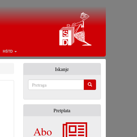
HŠTD
Iskanje
Pretraga
Pretplata
Abo