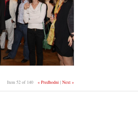
Item 52 of 140
« Predhodni
|
Next »