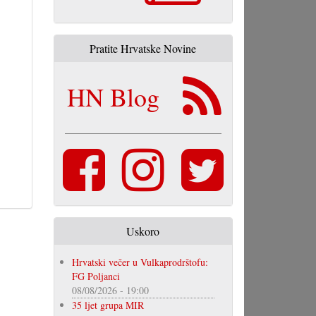
Pratite Hrvatske Novine
HN Blog
Uskoro
Hrvatski večer u Vulkaprodrštofu:
FG Poljanci
08/08/2026 - 19:00
35 ljet grupa MIR