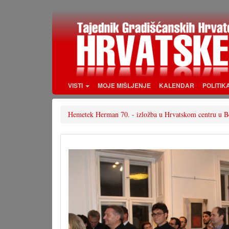
Skoči
na
glavni
sadržaj
VISTI
MOJE MIŠLJENJE
KALENDAR
POLITIK
Hemetek Herman 70. - izložba u Hrvatskom centru u B