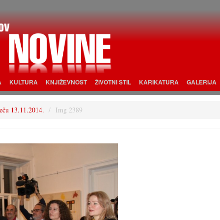
A
KULTURA
KNJIŽEVNOST
ŽIVOTNI STIL
KARIKATURA
GALERIJA
eču 13.11.2014.
Img 2389