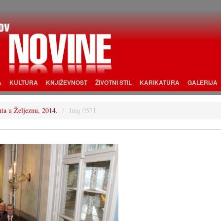
A
KULTURA
KNJIŽEVNOST
ŽIVOTNI STIL
KARIKATURA
GALERIJA
nta u Željeznu, 2014.
Img 0571