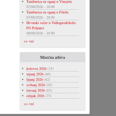
Tamburica uz oganj u Vincjetu
07/08/2026 - 18:00
Tamburica uz oganj u Filežu
07/08/2026 - 20:00
Hrvatski večer u Vulkaprodrštofu:
FG Poljanci
08/08/2026 - 19:00
>> već
Misečna arhiva
kolovoz 2026
(15)
srpanj 2026
(60)
lipanj 2026
(62)
svibanj 2026
(93)
travanj 2026
(63)
ožujak 2026
(73)
>> već