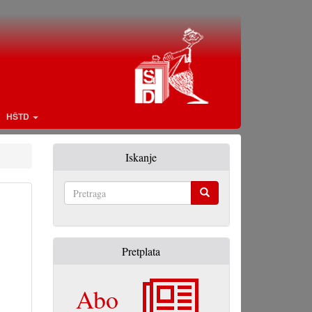
HŠTD
Iskanje
Pretraga
Pretplata
Abo