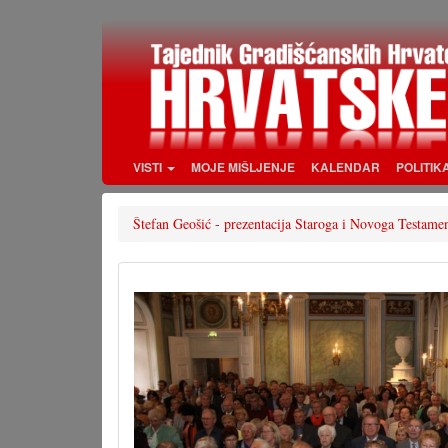
Skoči
na
glavni
sadržaj
VISTI
MOJE MIŠLJENJE
KALENDAR
POLITIK
Štefan Geošić - prezentacija Staroga i Novoga Testame