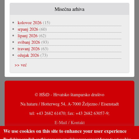
Misečna arhiva
kolovoz 2026
(15)
srpanj 2026
(60)
lipanj 2026
(62)
svibanj 2026
(93)
travanj 2026
(63)
ožujak 2026
(73)
>> već
© HŠtD - Hrvatsko štamparsko društvo
Na hataru / Hotterweg 54, A-7000 Željezno / Eisenstadt
tel: +43 2682 61470; fax: +43 2682 63057-9;
E-Mail / Kontakt
We use cookies on this site to enhance your user experience