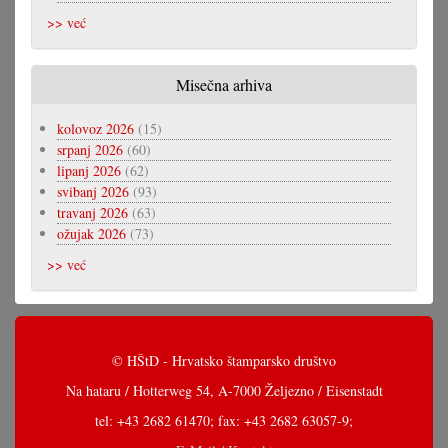
>> već
Misečna arhiva
kolovoz 2026
(15)
srpanj 2026
(60)
lipanj 2026
(62)
svibanj 2026
(93)
travanj 2026
(63)
ožujak 2026
(73)
>> već
© HŠtD - Hrvatsko štamparsko društvo
Na hataru / Hotterweg 54, A-7000 Željezno / Eisenstadt
tel: +43 2682 61470; fax: +43 2682 63057-9;