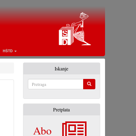
HŠTD
Iskanje
Pretraga
Pretplata
Abo