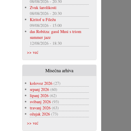
08/08/2026 - 20:30
Zvuk šarolikosti
08/08/2026 - 20:30
Kiritof u Filežu
09/08/2026 - 15:00
das Robitza: gassl Musi s triom
summer jazz
12/08/2026 - 18:30
>> već
Misečna arhiva
kolovoz 2026
(27)
srpanj 2026
(60)
lipanj 2026
(62)
svibanj 2026
(93)
travanj 2026
(63)
ožujak 2026
(73)
>> već