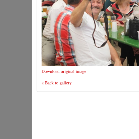
Download original image
« Back to gallery