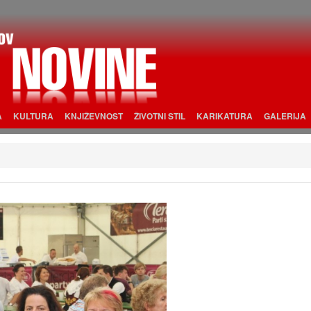
A
KULTURA
KNJIŽEVNOST
ŽIVOTNI STIL
KARIKATURA
GALERIJA