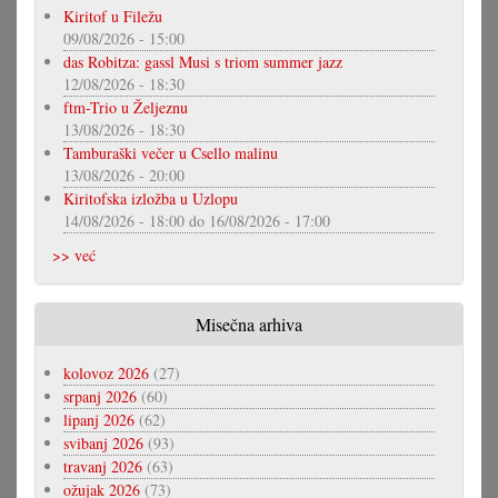
Kiritof u Filežu
09/08/2026 - 15:00
das Robitza: gassl Musi s triom summer jazz
12/08/2026 - 18:30
ftm-Trio u Željeznu
13/08/2026 - 18:30
Tamburaški večer u Csello malinu
13/08/2026 - 20:00
Kiritofska izložba u Uzlopu
14/08/2026 - 18:00
do
16/08/2026 - 17:00
>> već
Misečna arhiva
kolovoz 2026
(27)
srpanj 2026
(60)
lipanj 2026
(62)
svibanj 2026
(93)
travanj 2026
(63)
ožujak 2026
(73)