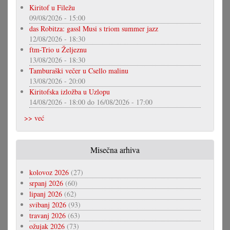
Kiritof u Filežu
09/08/2026 - 15:00
das Robitza: gassl Musi s triom summer jazz
12/08/2026 - 18:30
ftm-Trio u Željeznu
13/08/2026 - 18:30
Tamburaški večer u Csello malinu
13/08/2026 - 20:00
Kiritofska izložba u Uzlopu
14/08/2026 - 18:00
do
16/08/2026 - 17:00
>> već
Misečna arhiva
kolovoz 2026
(27)
srpanj 2026
(60)
lipanj 2026
(62)
svibanj 2026
(93)
travanj 2026
(63)
ožujak 2026
(73)