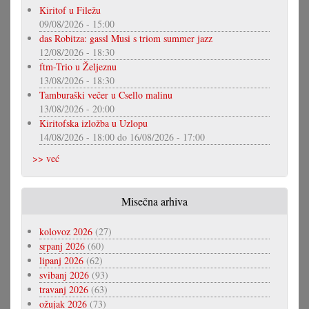
Kiritof u Filežu
09/08/2026 - 15:00
das Robitza: gassl Musi s triom summer jazz
12/08/2026 - 18:30
ftm-Trio u Željeznu
13/08/2026 - 18:30
Tamburaški večer u Csello malinu
13/08/2026 - 20:00
Kiritofska izložba u Uzlopu
14/08/2026 - 18:00
do
16/08/2026 - 17:00
>> već
Misečna arhiva
kolovoz 2026
(27)
srpanj 2026
(60)
lipanj 2026
(62)
svibanj 2026
(93)
travanj 2026
(63)
ožujak 2026
(73)