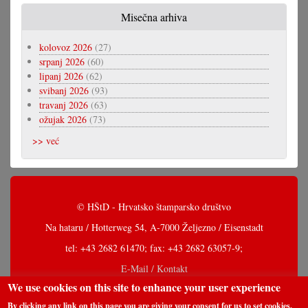
Misečna arhiva
kolovoz 2026
(27)
srpanj 2026
(60)
lipanj 2026
(62)
svibanj 2026
(93)
travanj 2026
(63)
ožujak 2026
(73)
>> već
© HŠtD - Hrvatsko štamparsko društvo
Na hataru / Hotterweg 54, A-7000 Željezno / Eisenstadt
tel: +43 2682 61470; fax: +43 2682 63057-9;
E-Mail / Kontakt
We use cookies on this site to enhance your user experience
By clicking any link on this page you are giving your consent for us to set cookies.