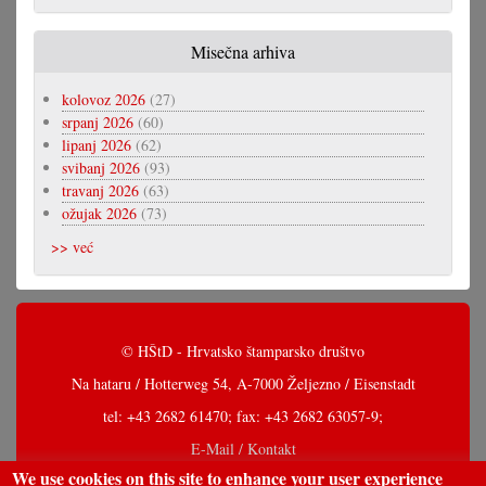
Misečna arhiva
kolovoz 2026
(27)
srpanj 2026
(60)
lipanj 2026
(62)
svibanj 2026
(93)
travanj 2026
(63)
ožujak 2026
(73)
>> već
© HŠtD - Hrvatsko štamparsko društvo
Na hataru / Hotterweg 54, A-7000 Željezno / Eisenstadt
tel: +43 2682 61470; fax: +43 2682 63057-9;
E-Mail / Kontakt
We use cookies on this site to enhance your user experience