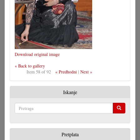
Download original image
« Back to gallery
Item 58 of 92
« Predhodni
|
Next »
Iskanje
Pretraga
Pretplata