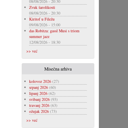
08/08/2026 - 20:30
Zvuk šarolikosti
08/08/2026 - 20:30
Kiritof u Filežu
09/08/2026 - 15:00
das Robitza: gassl Musi s triom
summer jazz
12/08/2026 - 18:30
>> već
Misečna arhiva
kolovoz 2026
(27)
srpanj 2026
(60)
lipanj 2026
(62)
svibanj 2026
(93)
travanj 2026
(63)
ožujak 2026
(73)
>> već