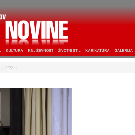
A
KULTURA
KNJIŽEVNOST
ŽIVOTNI STIL
KARIKATURA
GALERIJA
mg 2728 0