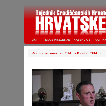
Skoči
na
glavni
sadržaj
VISTI
MOJE MIŠLJENJE
KALENDAR
POLITIK
»Somar« na pozornici u Velikom Borištofu 2014.
I