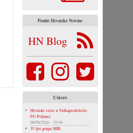
Pratite Hrvatske Novine
HN Blog
Uskoro
Hrvatski večer u Vulkaprodrštofu:
FG Poljanci
08/08/2026 - 19:00
35 ljet grupa MIR