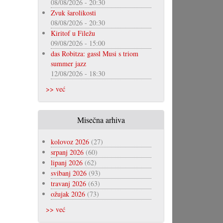
08/08/2026 - 20:30
Zvuk šarolikosti
08/08/2026 - 20:30
Kiritof u Filežu
09/08/2026 - 15:00
das Robitza: gassl Musi s triom
summer jazz
12/08/2026 - 18:30
>> već
Misečna arhiva
kolovoz 2026
(27)
srpanj 2026
(60)
lipanj 2026
(62)
svibanj 2026
(93)
travanj 2026
(63)
ožujak 2026
(73)
>> već