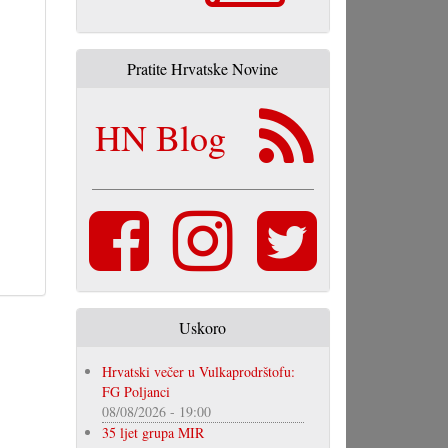
Pratite Hrvatske Novine
HN Blog
Uskoro
Hrvatski večer u Vulkaprodrštofu:
FG Poljanci
08/08/2026 - 19:00
35 ljet grupa MIR