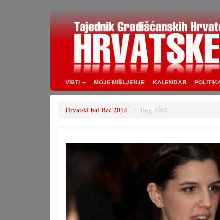
Skoči
na
glavni
sadržaj
VISTI
MOJE MIŠLJENJE
KALENDAR
POLITIK
Hrvatski bal Beč 2014.
Img 4902