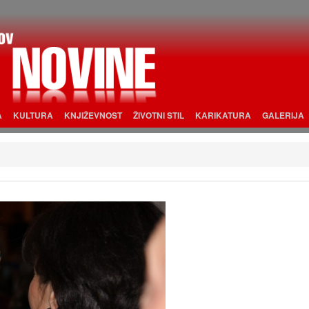
A
KULTURA
KNJIŽEVNOST
ŽIVOTNI STIL
KARIKATURA
GALERIJA