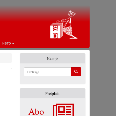
HŠTD
Iskanje
Pretraga
Pretplata
Abo