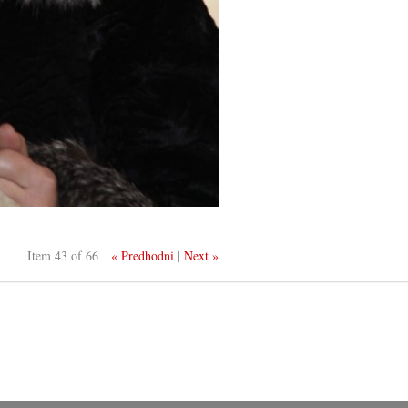
Item 43 of 66
« Predhodni
|
Next »