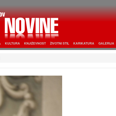
A
KULTURA
KNJIŽEVNOST
ŽIVOTNI STIL
KARIKATURA
GALERIJA
1