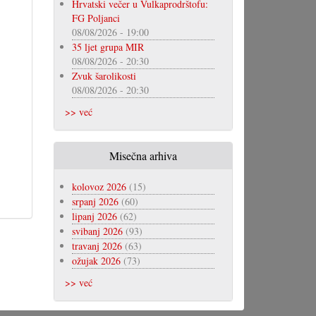
Hrvatski večer u Vulkaprodrštofu:
FG Poljanci
08/08/2026 - 19:00
35 ljet grupa MIR
08/08/2026 - 20:30
Zvuk šarolikosti
08/08/2026 - 20:30
>> već
Misečna arhiva
kolovoz 2026
(15)
srpanj 2026
(60)
lipanj 2026
(62)
svibanj 2026
(93)
travanj 2026
(63)
ožujak 2026
(73)
>> već