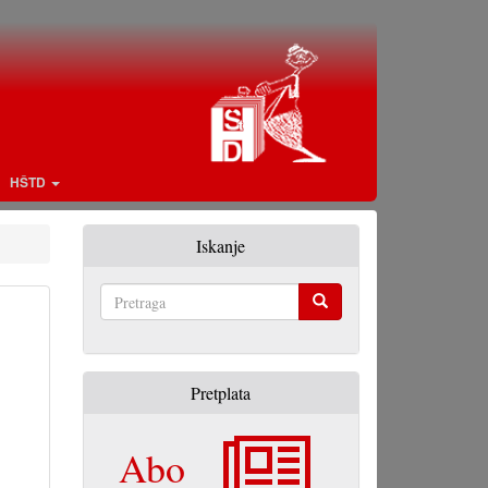
HŠTD
Iskanje
Pretraga
Pretplata
Abo