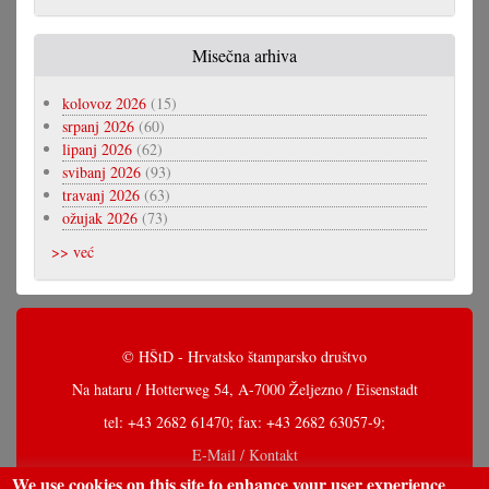
Misečna arhiva
kolovoz 2026
(15)
srpanj 2026
(60)
lipanj 2026
(62)
svibanj 2026
(93)
travanj 2026
(63)
ožujak 2026
(73)
>> već
© HŠtD - Hrvatsko štamparsko društvo
Na hataru / Hotterweg 54, A-7000 Željezno / Eisenstadt
tel: +43 2682 61470; fax: +43 2682 63057-9;
E-Mail / Kontakt
We use cookies on this site to enhance your user experience