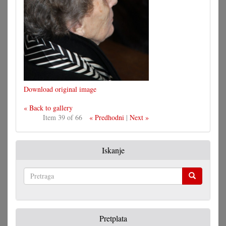
Download original image
« Back to gallery
Item 39 of 66
« Predhodni
|
Next »
Iskanje
Pretraga
Pretplata