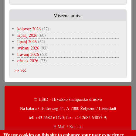
Misečna arhiva
kolovoz 2026
(27)
srpanj 2026
(60)
lipanj 2026
(62)
svibanj 2026
(93)
travanj 2026
(63)
ožujak 2026
(73)
>> već
© HŠtD - Hrvatsko štamparsko društvo
Na hataru / Hotterweg 54, A-7000 Željezno / Eisenstadt
tel: +43 2682 61470; fax: +43 2682 63057-9;
E-Mail / Kontakt
We use cookies on this site to enhance your user experience