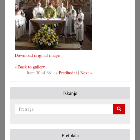
Download original image
« Back to gallery
Item 30 of 66
« Predhodni
|
Next »
Iskanje
Pretraga
Pretplata