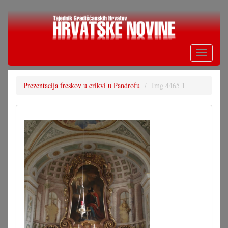
Skoči
na
glavni
sadržaj
Toggle
navigati
Prezentacija freskov u crikvi u Pandrofu
Img 4465 1