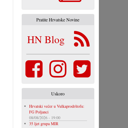
Pratite Hrvatske Novine
HN Blog
Uskoro
Hrvatski večer u Vulkaprodrštofu:
FG Poljanci
08/08/2026 - 19:00
35 ljet grupa MIR