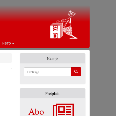
HŠTD
Iskanje
Pretraga
Pretplata
Abo