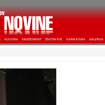
A
KULTURA
KNJIŽEVNOST
ŽIVOTNI STIL
KARIKATURA
GALERIJA