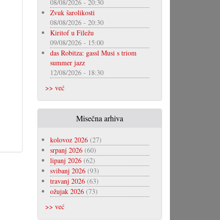
08/08/2026 - 20:30
Zvuk šarolikosti
08/08/2026 - 20:30
Kiritof u Filežu
09/08/2026 - 15:00
das Robitza: gassl Musi s triom
summer jazz
12/08/2026 - 18:30
>> već
Misečna arhiva
kolovoz 2026
(27)
srpanj 2026
(60)
lipanj 2026
(62)
svibanj 2026
(93)
travanj 2026
(63)
ožujak 2026
(73)
>> već