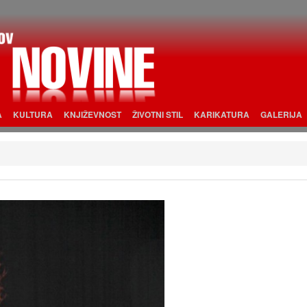
A
KULTURA
KNJIŽEVNOST
ŽIVOTNI STIL
KARIKATURA
GALERIJA