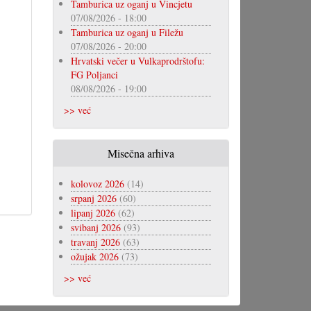
Tamburica uz oganj u Vincjetu
07/08/2026 - 18:00
Tamburica uz oganj u Filežu
07/08/2026 - 20:00
Hrvatski večer u Vulkaprodrštofu:
FG Poljanci
08/08/2026 - 19:00
>> već
Misečna arhiva
kolovoz 2026
(14)
srpanj 2026
(60)
lipanj 2026
(62)
svibanj 2026
(93)
travanj 2026
(63)
ožujak 2026
(73)
>> već