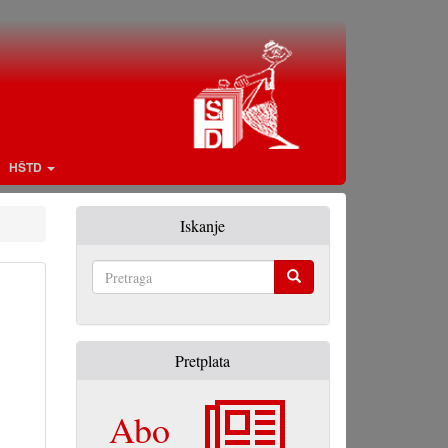
HŠTD
Iskanje
Pretraga
Pretplata
Abo