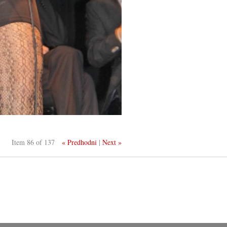
Item 86 of 137
« Predhodni
|
Next »