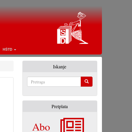
HŠTD
Iskanje
Pretraga
Pretplata
Abo