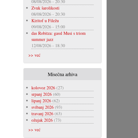
08/08/2026 - 20:30
Zvuk šarolikosti
08/08/2026 - 20:30
Kiritof u Filežu
09/08/2026 - 15:00
das Robitza: gassl Musi s triom
summer jazz
12/08/2026 - 18:30
>> već
Misečna arhiva
kolovoz 2026
(27)
srpanj 2026
(60)
lipanj 2026
(62)
svibanj 2026
(93)
travanj 2026
(63)
ožujak 2026
(73)
>> već