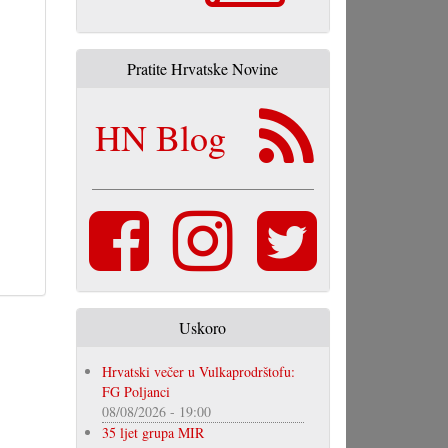
Pratite Hrvatske Novine
HN Blog
Uskoro
Hrvatski večer u Vulkaprodrštofu:
FG Poljanci
08/08/2026 - 19:00
35 ljet grupa MIR