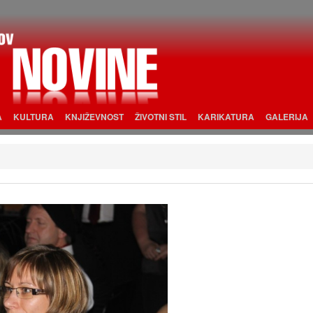
A
KULTURA
KNJIŽEVNOST
ŽIVOTNI STIL
KARIKATURA
GALERIJA