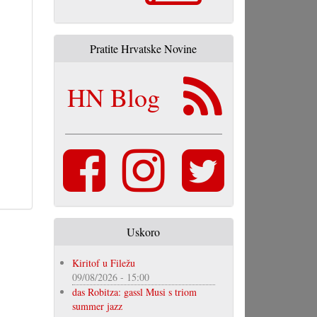
Pratite Hrvatske Novine
HN Blog
Uskoro
Kiritof u Filežu
09/08/2026 - 15:00
das Robitza: gassl Musi s triom
summer jazz