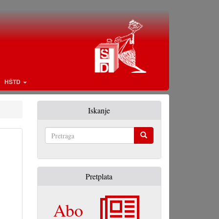
HŠTD
Iskanje
Pretraga
Pretplata
Abo