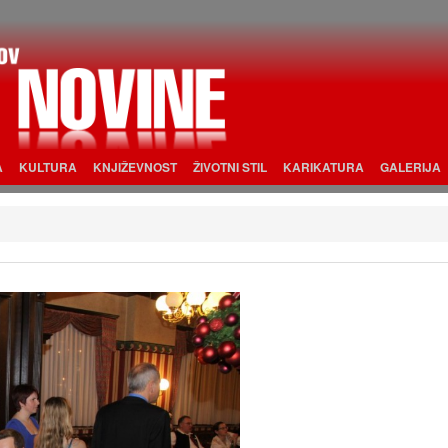
A
KULTURA
KNJIŽEVNOST
ŽIVOTNI STIL
KARIKATURA
GALERIJA