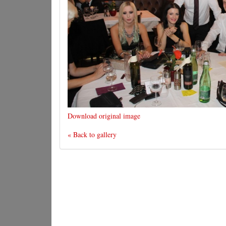
Download original image
« Back to gallery