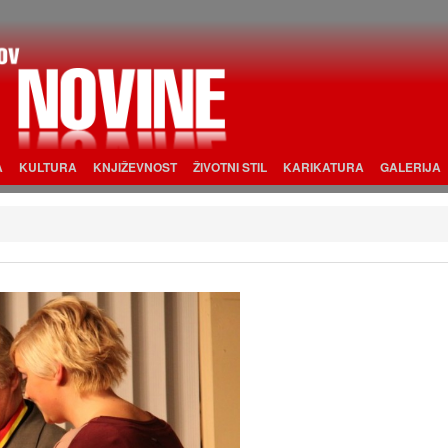
A
KULTURA
KNJIŽEVNOST
ŽIVOTNI STIL
KARIKATURA
GALERIJA