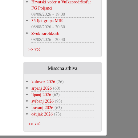
Hrvatski večer u Vulkaprodrštofu:
FG Poljanci
08/08/2026 - 19:00
35 ljet grupa MIR
08/08/2026 - 20:30
Zvuk šarolikosti
08/08/2026 - 20:30
>> već
Misečna arhiva
kolovoz 2026
(26)
srpanj 2026
(60)
lipanj 2026
(62)
svibanj 2026
(93)
travanj 2026
(63)
ožujak 2026
(73)
>> već