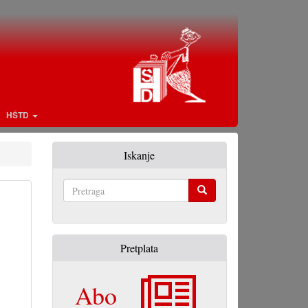
HŠTD
Iskanje
Pretraga
Pretplata
Abo