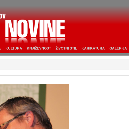
A
KULTURA
KNJIŽEVNOST
ŽIVOTNI STIL
KARIKATURA
GALERIJA