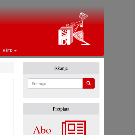
HŠTD
Iskanje
Pretraga
Pretplata
Abo