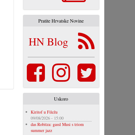
Pratite Hrvatske Novine
HN Blog
Uskoro
Kiritof u Filežu
09/08/2026 - 15:00
das Robitza: gassl Musi s triom
summer jazz