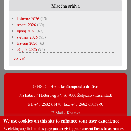
Misečna arhiva
kolovoz 2026
(15)
srpanj 2026
(60)
lipanj 2026
(62)
svibanj 2026
(93)
travanj 2026
(63)
ožujak 2026
(73)
>> već
© HŠtD - Hrvatsko štamparsko društvo
Na hataru / Hotterweg 54, A-7000 Željezno / Eisenstadt
tel: +43 2682 61470; fax: +43 2682 63057-9;
E-Mail / Kontakt
We use cookies on this site to enhance your user experience
By clicking any link on this page you are giving your consent for us to set cookies.