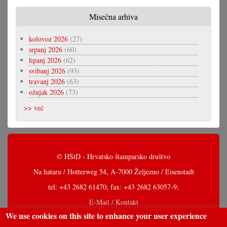
Misečna arhiva
kolovoz 2026
(27)
srpanj 2026
(60)
lipanj 2026
(62)
svibanj 2026
(93)
travanj 2026
(63)
ožujak 2026
(73)
>> već
© HŠtD - Hrvatsko štamparsko društvo
Na hataru / Hotterweg 54, A-7000 Željezno / Eisenstadt
tel: +43 2682 61470; fax: +43 2682 63057-9;
E-Mail / Kontakt
We use cookies on this site to enhance your user experience