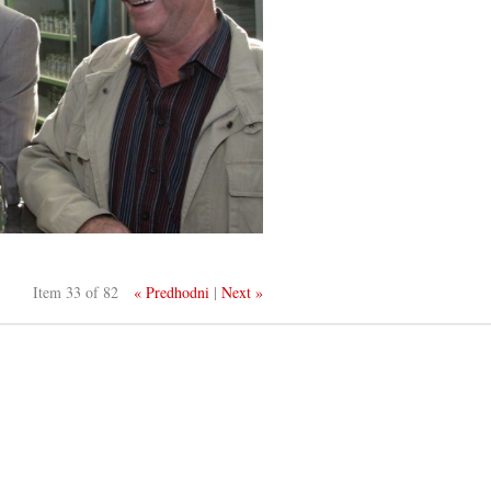
Item 33 of 82
« Predhodni
|
Next »