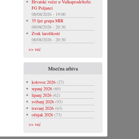
Hrvatski večer u Vulkaprodrštofu:
FG Poljanci
08/08/2026 - 19:00
35 ljet grupa MIR
08/08/2026 - 20:30
Zvuk šarolikosti
08/08/2026 - 20:30
>> već
Misečna arhiva
kolovoz 2026
(27)
srpanj 2026
(60)
lipanj 2026
(62)
svibanj 2026
(93)
travanj 2026
(63)
ožujak 2026
(73)
>> već