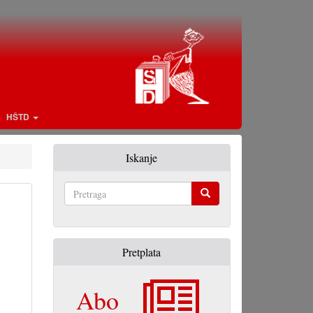
HŠTD
Iskanje
Pretraga
Pretplata
Abo