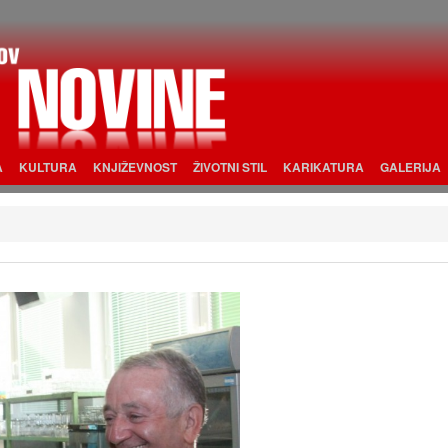
A
KULTURA
KNJIŽEVNOST
ŽIVOTNI STIL
KARIKATURA
GALERIJA