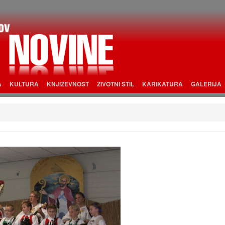
A
KULTURA
KNJIŽEVNOST
ŽIVOTNI STIL
KARIKATURA
GALERIJA