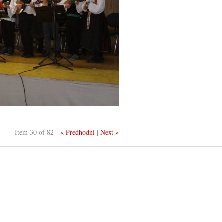
Item 30 of 82
« Predhodni
|
Next »