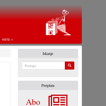
HŠTD
Iskanje
Pretraga
Pretplata
Abo