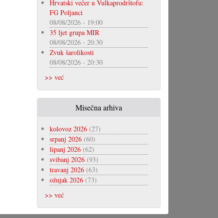
Hrvatski večer u Vulkaprodrštofu:
FG Poljanci
08/08/2026 - 19:00
35 ljet grupa MIR
08/08/2026 - 20:30
Zvuk šarolikosti
08/08/2026 - 20:30
>> već
Misečna arhiva
kolovoz 2026
(27)
srpanj 2026
(60)
lipanj 2026
(62)
svibanj 2026
(93)
travanj 2026
(63)
ožujak 2026
(73)
>> već