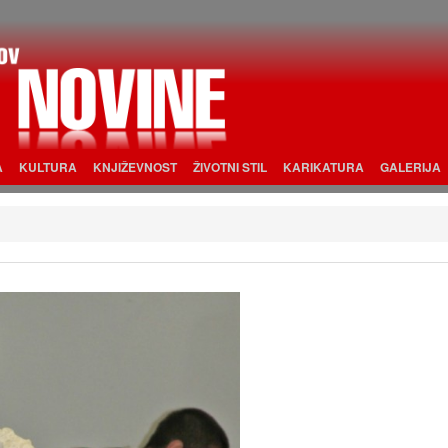
A
KULTURA
KNJIŽEVNOST
ŽIVOTNI STIL
KARIKATURA
GALERIJA