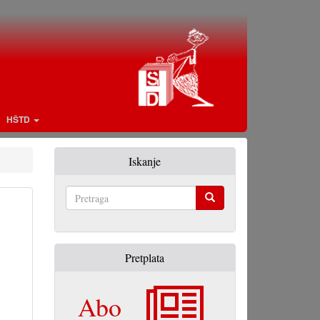
HŠTD
Iskanje
Pretraga
Pretplata
Abo