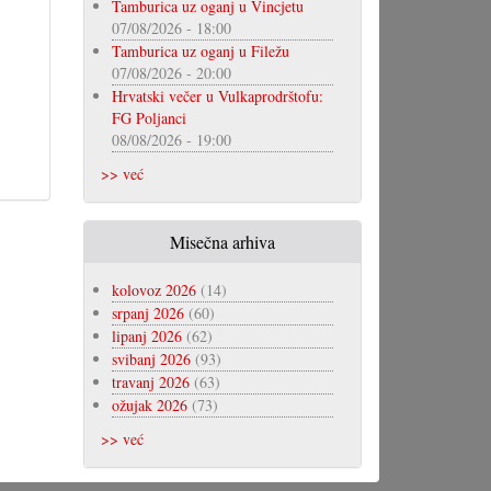
Tamburica uz oganj u Vincjetu
07/08/2026 - 18:00
Tamburica uz oganj u Filežu
07/08/2026 - 20:00
Hrvatski večer u Vulkaprodrštofu:
FG Poljanci
08/08/2026 - 19:00
>> već
Misečna arhiva
kolovoz 2026
(14)
srpanj 2026
(60)
lipanj 2026
(62)
svibanj 2026
(93)
travanj 2026
(63)
ožujak 2026
(73)
>> već