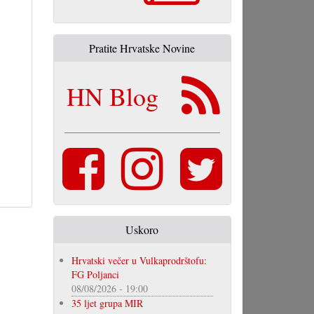
Pratite Hrvatske Novine
HN Blog
Uskoro
Hrvatski večer u Vulkaprodrštofu:
FG Poljanci
08/08/2026 - 19:00
35 ljet grupa MIR