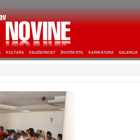
A
KULTURA
KNJIŽEVNOST
ŽIVOTNI STIL
KARIKATURA
GALERIJA