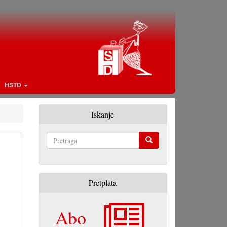
HŠTD
Iskanje
Pretraga
Pretplata
Abo