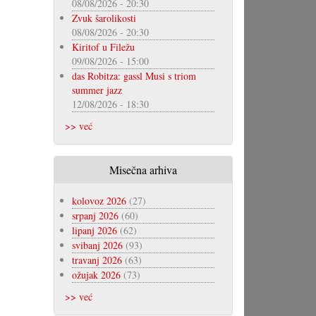
08/08/2026 - 20:30
Zvuk šarolikosti
08/08/2026 - 20:30
Kiritof u Filežu
09/08/2026 - 15:00
das Robitza: gassl Musi s triom
summer jazz
12/08/2026 - 18:30
>> već
Misečna arhiva
kolovoz 2026
(27)
srpanj 2026
(60)
lipanj 2026
(62)
svibanj 2026
(93)
travanj 2026
(63)
ožujak 2026
(73)
>> već