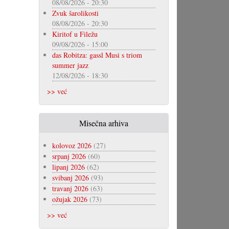
08/08/2026 - 20:30
Zvuk šarolikosti
08/08/2026 - 20:30
Kiritof u Filežu
09/08/2026 - 15:00
das Robitza: gassl Musi s triom
summer jazz
12/08/2026 - 18:30
>> već
Misečna arhiva
kolovoz 2026
(27)
srpanj 2026
(60)
lipanj 2026
(62)
svibanj 2026
(93)
travanj 2026
(63)
ožujak 2026
(73)
>> već