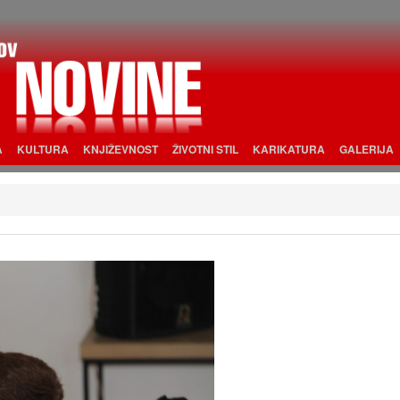
A
KULTURA
KNJIŽEVNOST
ŽIVOTNI STIL
KARIKATURA
GALERIJA