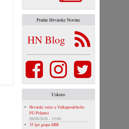
Pratite Hrvatske Novine
HN Blog
Uskoro
Hrvatski večer u Vulkaprodrštofu:
FG Poljanci
08/08/2026 - 19:00
35 ljet grupa MIR