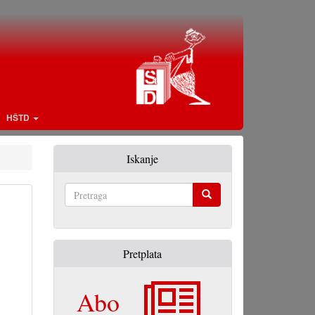
HŠTD
Iskanje
Pretraga
Pretplata
Abo