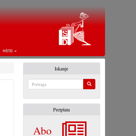
HŠTD
Iskanje
Pretraga
Pretplata
Abo