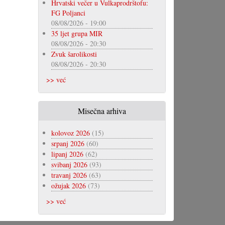
Hrvatski večer u Vulkaprodrštofu:
FG Poljanci
08/08/2026 - 19:00
35 ljet grupa MIR
08/08/2026 - 20:30
Zvuk šarolikosti
08/08/2026 - 20:30
>> već
Misečna arhiva
kolovoz 2026
(15)
srpanj 2026
(60)
lipanj 2026
(62)
svibanj 2026
(93)
travanj 2026
(63)
ožujak 2026
(73)
>> već