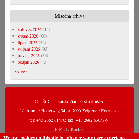
Misečna arhiva
kolovoz 2026
(15)
srpanj 2026
(60)
lipanj 2026
(62)
svibanj 2026
(93)
travanj 2026
(63)
ožujak 2026
(73)
>> već
© HŠtD - Hrvatsko štamparsko društvo
Na hataru / Hotterweg 54, A-7000 Željezno / Eisenstadt
tel: +43 2682 61470; fax: +43 2682 63057-9;
E-Mail / Kontakt
We use cookies on this site to enhance your user experience