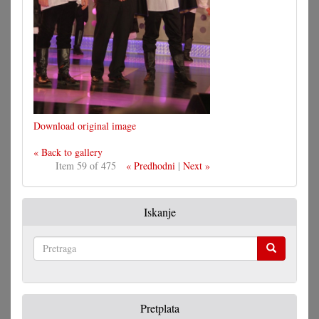
Download original image
« Back to gallery
Item 59 of 475
« Predhodni
|
Next »
Iskanje
Pretraga
Pretplata