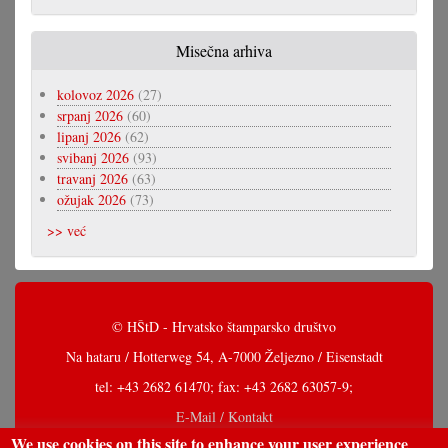
Misečna arhiva
kolovoz 2026
(27)
srpanj 2026
(60)
lipanj 2026
(62)
svibanj 2026
(93)
travanj 2026
(63)
ožujak 2026
(73)
>> već
© HŠtD - Hrvatsko štamparsko društvo
Na hataru / Hotterweg 54, A-7000 Željezno / Eisenstadt
tel: +43 2682 61470; fax: +43 2682 63057-9;
E-Mail / Kontakt
We use cookies on this site to enhance your user experience