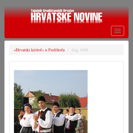
Skoči
na
glavni
sadržaj
Toggle
navigati
»Hrvatski kiritof« u Frelištofu
Img 1698