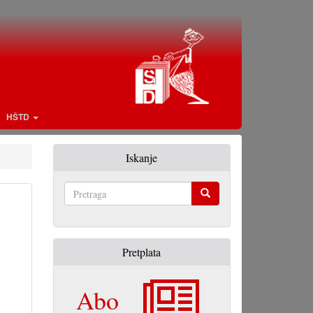
HŠTD
Iskanje
Pretraga
Pretplata
Abo