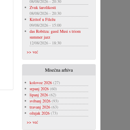
08/08/2026 - 20:30
Zvuk šarolikosti
08/08/2026 - 20:30
Kiritof u Filežu
09/08/2026 - 15:00
das Robitza: gassl Musi s triom
summer jazz
12/08/2026 - 18:30
>> već
Misečna arhiva
kolovoz 2026
(27)
srpanj 2026
(60)
lipanj 2026
(62)
svibanj 2026
(93)
travanj 2026
(63)
ožujak 2026
(73)
>> već