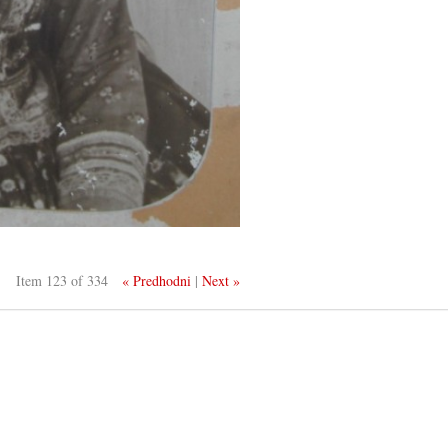
Item 123 of 334
« Predhodni
|
Next »