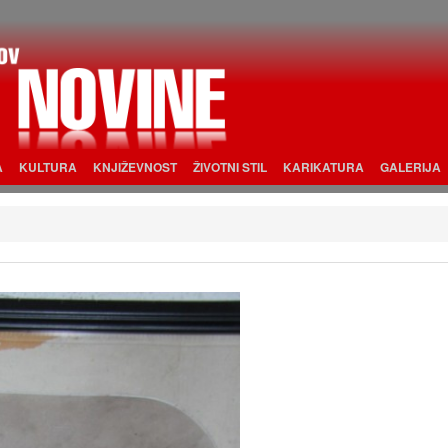
A
KULTURA
KNJIŽEVNOST
ŽIVOTNI STIL
KARIKATURA
GALERIJA