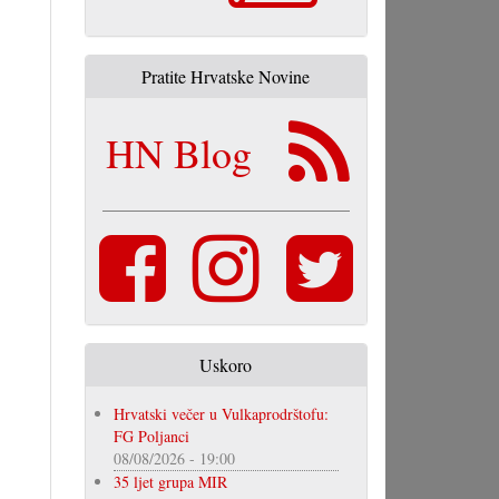
Pratite Hrvatske Novine
HN Blog
Uskoro
Hrvatski večer u Vulkaprodrštofu:
FG Poljanci
08/08/2026 - 19:00
35 ljet grupa MIR