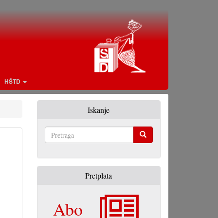
HŠTD
Iskanje
Pretraga
Pretplata
Abo