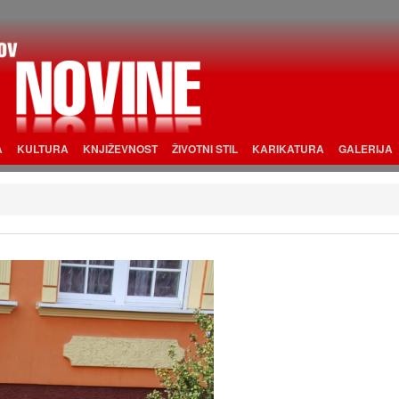
A
KULTURA
KNJIŽEVNOST
ŽIVOTNI STIL
KARIKATURA
GALERIJA