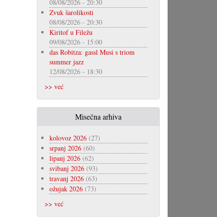
08/08/2026 - 20:30
Zvuk šarolikosti
08/08/2026 - 20:30
Kiritof u Filežu
09/08/2026 - 15:00
das Robitza: gassl Musi s triom
summer jazz
12/08/2026 - 18:30
>> već
Misečna arhiva
kolovoz 2026
(27)
srpanj 2026
(60)
lipanj 2026
(62)
svibanj 2026
(93)
travanj 2026
(63)
ožujak 2026
(73)
>> već