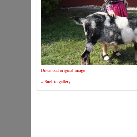
Download original image
« Back to gallery