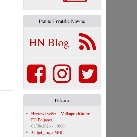
Pratite Hrvatske Novine
HN Blog
Uskoro
Hrvatski večer u Vulkaprodrštofu:
FG Poljanci
08/08/2026 - 19:00
35 ljet grupa MIR