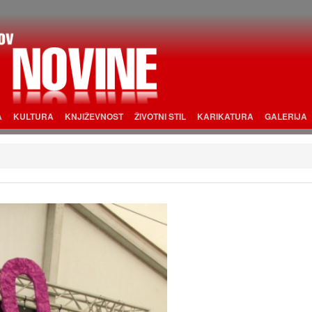
A
KULTURA
KNJIŽEVNOST
ŽIVOTNI STIL
KARIKATURA
GALERIJA