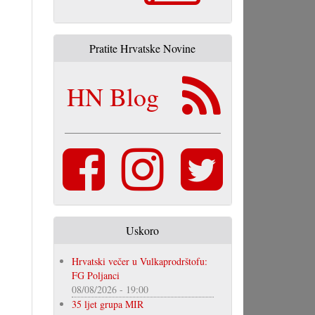
Pratite Hrvatske Novine
HN Blog
Uskoro
Hrvatski večer u Vulkaprodrštofu:
FG Poljanci
08/08/2026 - 19:00
35 ljet grupa MIR