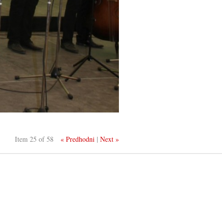
Item 25 of 58
« Predhodni
|
Next »