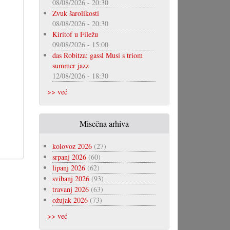
08/08/2026 - 20:30
Zvuk šarolikosti
08/08/2026 - 20:30
Kiritof u Filežu
09/08/2026 - 15:00
das Robitza: gassl Musi s triom
summer jazz
12/08/2026 - 18:30
>> već
Misečna arhiva
kolovoz 2026
(27)
srpanj 2026
(60)
lipanj 2026
(62)
svibanj 2026
(93)
travanj 2026
(63)
ožujak 2026
(73)
>> već