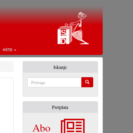
HŠTD
Iskanje
Pretraga
Pretplata
Abo