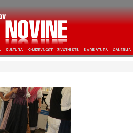
A
KULTURA
KNJIŽEVNOST
ŽIVOTNI STIL
KARIKATURA
GALERIJA