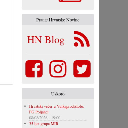
Pratite Hrvatske Novine
HN Blog
Uskoro
Hrvatski večer u Vulkaprodrštofu:
FG Poljanci
08/08/2026 - 19:00
35 ljet grupa MIR