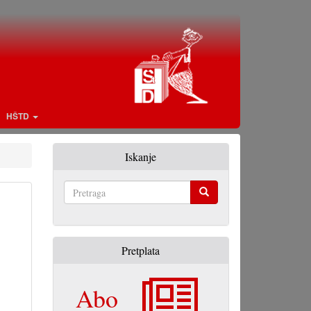
HŠTD
Iskanje
Pretraga
Pretplata
Abo