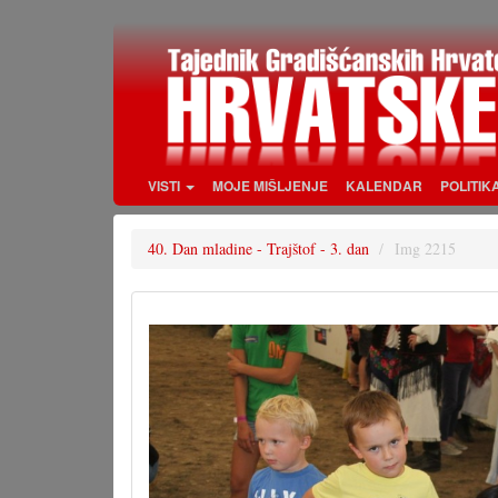
Skoči
na
glavni
sadržaj
VISTI
MOJE MIŠLJENJE
KALENDAR
POLITIK
40. Dan mladine - Trajštof - 3. dan
Img 2215