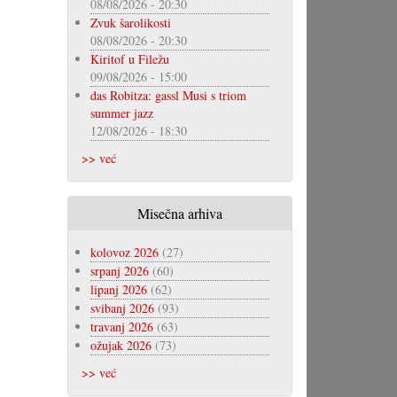
08/08/2026 - 20:30
Zvuk šarolikosti
08/08/2026 - 20:30
Kiritof u Filežu
09/08/2026 - 15:00
das Robitza: gassl Musi s triom
summer jazz
12/08/2026 - 18:30
>> već
Misečna arhiva
kolovoz 2026
(27)
srpanj 2026
(60)
lipanj 2026
(62)
svibanj 2026
(93)
travanj 2026
(63)
ožujak 2026
(73)
>> već