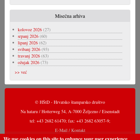
Misečna arhiva
kolovoz 2026
(27)
srpanj 2026
(60)
lipanj 2026
(62)
svibanj 2026
(93)
travanj 2026
(63)
ožujak 2026
(73)
>> već
© HŠtD - Hrvatsko štamparsko društvo
Na hataru / Hotterweg 54, A-7000 Željezno / Eisenstadt
tel: +43 2682 61470; fax: +43 2682 63057-9;
E-Mail / Kontakt
We use cookies on this site to enhance your user experience