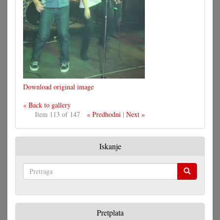
Download original image
« Back to gallery
Item 113 of 147
« Predhodni
|
Next »
Iskanje
Pretraga
Pretplata