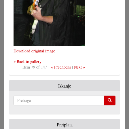
Download original image
« Back to gallery
Item 79 of 147
« Predhodni
|
Next »
Iskanje
Pretraga
Pretplata