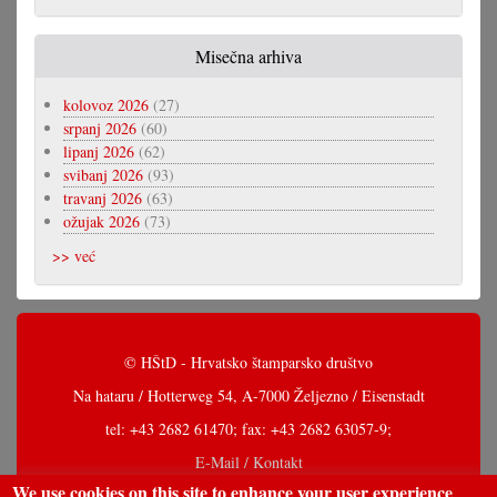
Misečna arhiva
kolovoz 2026
(27)
srpanj 2026
(60)
lipanj 2026
(62)
svibanj 2026
(93)
travanj 2026
(63)
ožujak 2026
(73)
>> već
© HŠtD - Hrvatsko štamparsko društvo
Na hataru / Hotterweg 54, A-7000 Željezno / Eisenstadt
tel: +43 2682 61470; fax: +43 2682 63057-9;
E-Mail / Kontakt
We use cookies on this site to enhance your user experience