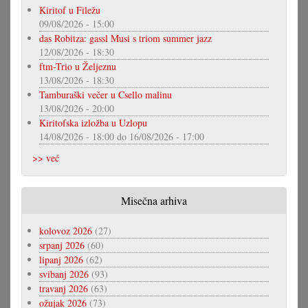
Kiritof u Filežu
09/08/2026 - 15:00
das Robitza: gassl Musi s triom summer jazz
12/08/2026 - 18:30
ftm-Trio u Željeznu
13/08/2026 - 18:30
Tamburaški večer u Csello malinu
13/08/2026 - 20:00
Kiritofska izložba u Uzlopu
14/08/2026 - 18:00
do
16/08/2026 - 17:00
>> već
Misečna arhiva
kolovoz 2026
(27)
srpanj 2026
(60)
lipanj 2026
(62)
svibanj 2026
(93)
travanj 2026
(63)
ožujak 2026
(73)