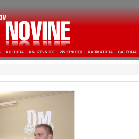
A
KULTURA
KNJIŽEVNOST
ŽIVOTNI STIL
KARIKATURA
GALERIJA