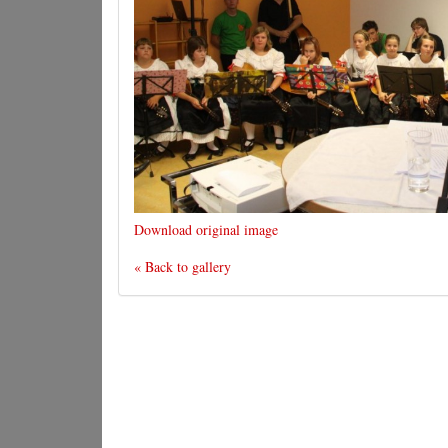
Download original image
« Back to gallery