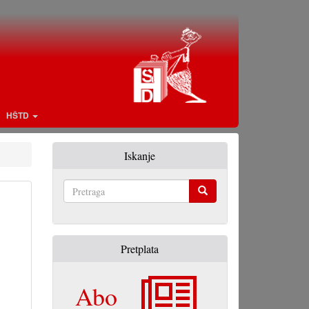
HŠTD
Iskanje
Pretraga
Pretplata
Abo