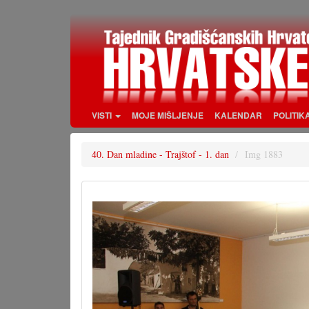
Skoči
na
glavni
sadržaj
VISTI
MOJE MIŠLJENJE
KALENDAR
POLITIK
40. Dan mladine - Trajštof - 1. dan
Img 1883