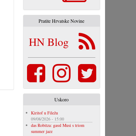
Pratite Hrvatske Novine
HN Blog
Uskoro
Kiritof u Filežu
09/08/2026 - 15:00
das Robitza: gassl Musi s triom
summer jazz