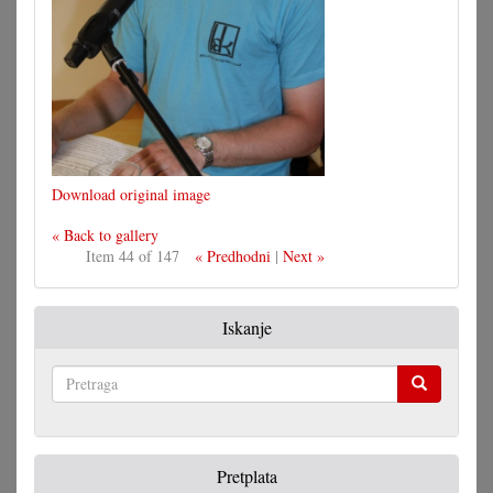
Download original image
« Back to gallery
Item 44 of 147
« Predhodni
|
Next »
Iskanje
Pretraga
Pretplata