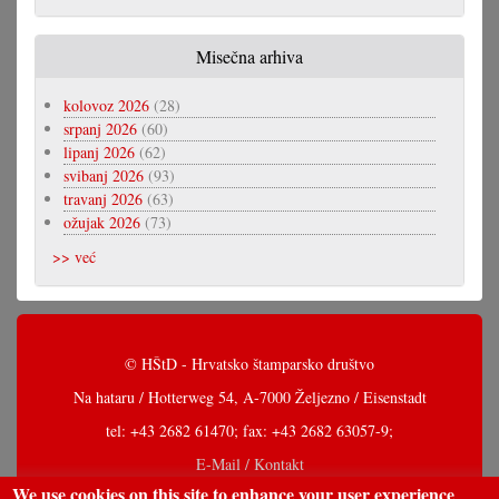
Misečna arhiva
kolovoz 2026
(28)
srpanj 2026
(60)
lipanj 2026
(62)
svibanj 2026
(93)
travanj 2026
(63)
ožujak 2026
(73)
>> već
© HŠtD - Hrvatsko štamparsko društvo
Na hataru / Hotterweg 54, A-7000 Željezno / Eisenstadt
tel: +43 2682 61470; fax: +43 2682 63057-9;
E-Mail / Kontakt
We use cookies on this site to enhance your user experience