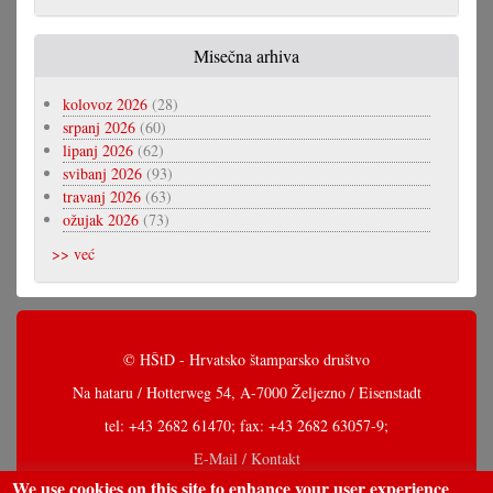
Misečna arhiva
kolovoz 2026
(28)
srpanj 2026
(60)
lipanj 2026
(62)
svibanj 2026
(93)
travanj 2026
(63)
ožujak 2026
(73)
>> već
© HŠtD - Hrvatsko štamparsko društvo
Na hataru / Hotterweg 54, A-7000 Željezno / Eisenstadt
tel: +43 2682 61470; fax: +43 2682 63057-9;
E-Mail / Kontakt
We use cookies on this site to enhance your user experience