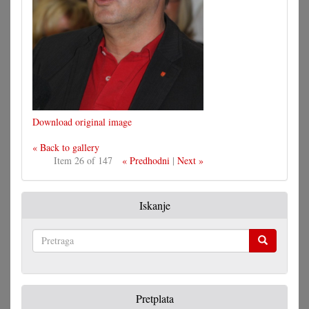
Download original image
« Back to gallery
Item 26 of 147
« Predhodni
|
Next »
Iskanje
Pretraga
Pretplata