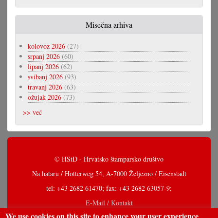
Misečna arhiva
kolovoz 2026
(27)
srpanj 2026
(60)
lipanj 2026
(62)
svibanj 2026
(93)
travanj 2026
(63)
ožujak 2026
(73)
>> već
© HŠtD - Hrvatsko štamparsko društvo
Na hataru / Hotterweg 54, A-7000 Željezno / Eisenstadt
tel: +43 2682 61470; fax: +43 2682 63057-9;
E-Mail / Kontakt
We use cookies on this site to enhance your user experience