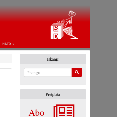
HŠTD
Iskanje
Pretraga
Pretplata
Abo