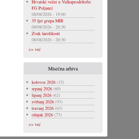
Hrvatski večer u Vulkaprodrštofu:
FG Poljanci
08/08/2026 - 19:00
35 ljet grupa MIR
08/08/2026 - 20:30
Zvuk šarolikosti
08/08/2026 - 20:30
>> već
Misečna arhiva
kolovoz 2026
(15)
srpanj 2026
(60)
lipanj 2026
(62)
svibanj 2026
(93)
travanj 2026
(63)
ožujak 2026
(73)
>> već