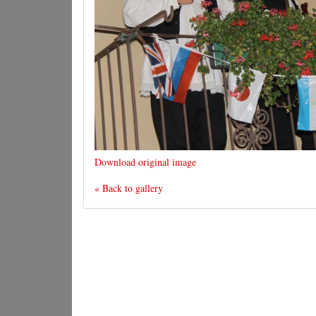
Download original image
« Back to gallery