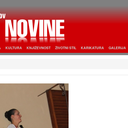
A
KULTURA
KNJIŽEVNOST
ŽIVOTNI STIL
KARIKATURA
GALERIJA