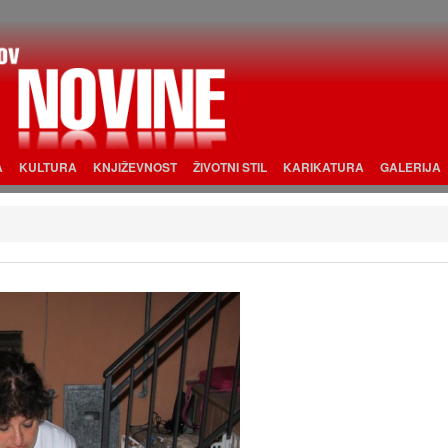
A
KULTURA
KNJIŽEVNOST
ŽIVOTNI STIL
KARIKATURA
GALERIJA