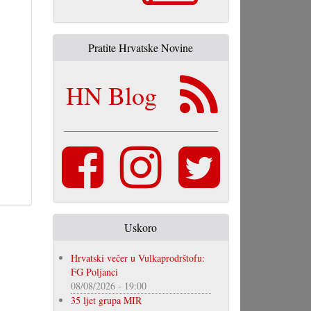
Pratite Hrvatske Novine
HN Blog
Uskoro
Hrvatski večer u Vulkaprodrštofu:
FG Poljanci
08/08/2026 - 19:00
35 ljet grupa MIR