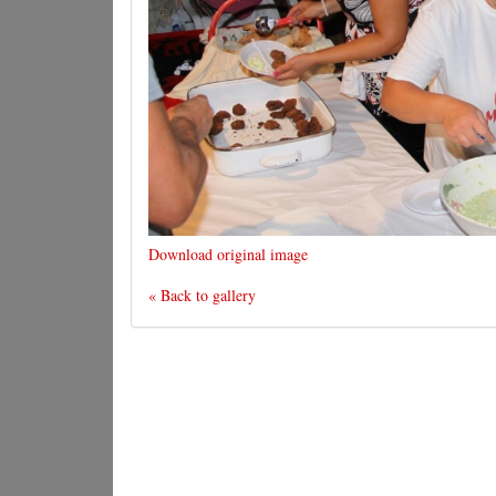
Download original image
« Back to gallery