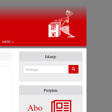
HŠTD
Iskanje
Pretraga
Pretplata
Abo