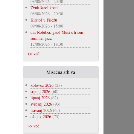
08/08/2026 - 20:30
Zvuk šarolikosti
08/08/2026 - 20:30
Kiritof u Filežu
09/08/2026 - 15:00
das Robitza: gassl Musi s triom
summer jazz
12/08/2026 - 18:30
>> već
Misečna arhiva
kolovoz 2026
(27)
srpanj 2026
(60)
lipanj 2026
(62)
svibanj 2026
(93)
travanj 2026
(63)
ožujak 2026
(73)
>> već