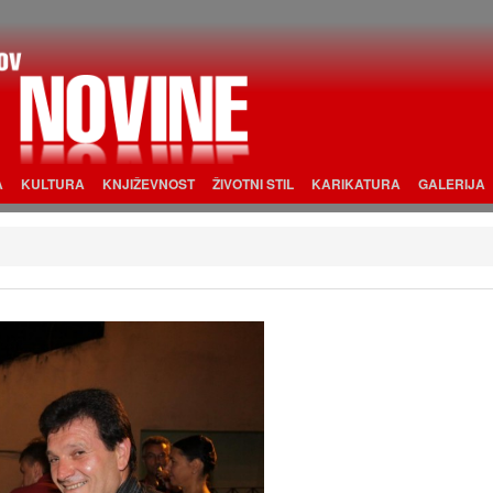
A
KULTURA
KNJIŽEVNOST
ŽIVOTNI STIL
KARIKATURA
GALERIJA