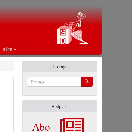
HŠTD
Iskanje
Pretraga
Pretplata
Abo