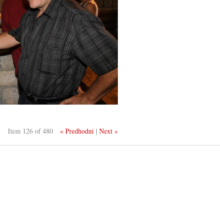
Item 126 of 480
« Predhodni
|
Next »