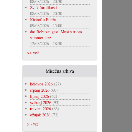
08/08/2026 - 20:30
Zvuk šarolikosti
08/08/2026 - 20:30
Kiritof u Filežu
09/08/2026 - 15:00
das Robitza: gassl Musi s triom
summer jazz
12/08/2026 - 18:30
>> već
Misečna arhiva
kolovoz 2026
(27)
srpanj 2026
(60)
lipanj 2026
(62)
svibanj 2026
(93)
travanj 2026
(63)
ožujak 2026
(73)
>> već