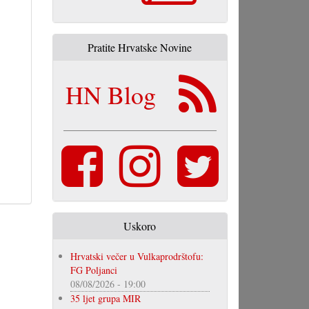
Pratite Hrvatske Novine
HN Blog
Uskoro
Hrvatski večer u Vulkaprodrštofu:
FG Poljanci
08/08/2026 - 19:00
35 ljet grupa MIR