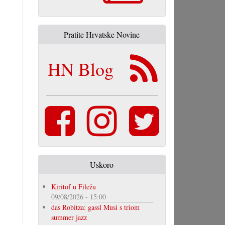
Pratite Hrvatske Novine
HN Blog
Uskoro
Kiritof u Filežu
09/08/2026 - 15:00
das Robitza: gassl Musi s triom
summer jazz