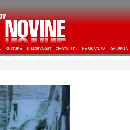
A
KULTURA
KNJIŽEVNOST
ŽIVOTNI STIL
KARIKATURA
GALERIJA