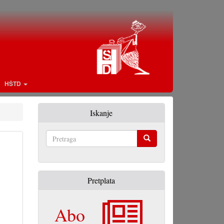
HŠTD
Iskanje
Pretraga
Pretplata
Abo