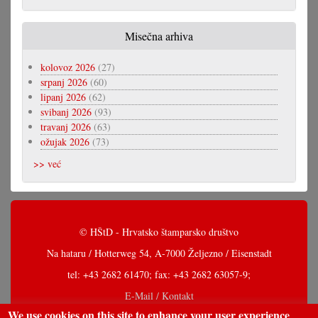
Misečna arhiva
kolovoz 2026
(27)
srpanj 2026
(60)
lipanj 2026
(62)
svibanj 2026
(93)
travanj 2026
(63)
ožujak 2026
(73)
>> već
© HŠtD - Hrvatsko štamparsko društvo
Na hataru / Hotterweg 54, A-7000 Željezno / Eisenstadt
tel: +43 2682 61470; fax: +43 2682 63057-9;
E-Mail / Kontakt
We use cookies on this site to enhance your user experience