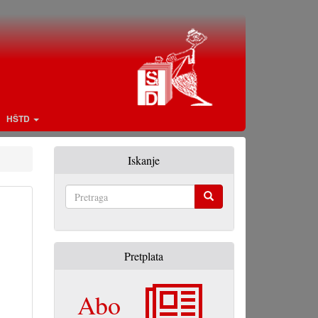
HŠTD
Iskanje
Pretraga
Pretplata
Abo