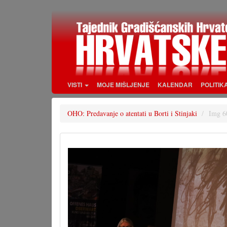
Skoči
na
glavni
sadržaj
VISTI
MOJE MIŠLJENJE
KALENDAR
POLITIK
OHO: Predavanje o atentati u Borti i Stinjaki
Img 6