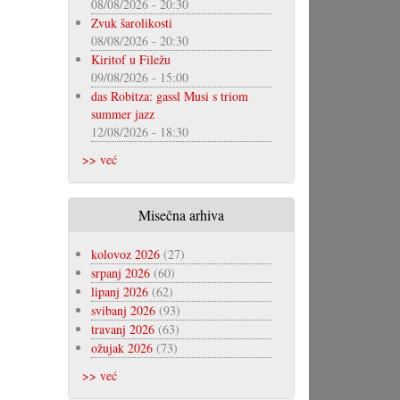
08/08/2026 - 20:30
Zvuk šarolikosti
08/08/2026 - 20:30
Kiritof u Filežu
09/08/2026 - 15:00
das Robitza: gassl Musi s triom
summer jazz
12/08/2026 - 18:30
>> već
Misečna arhiva
kolovoz 2026
(27)
srpanj 2026
(60)
lipanj 2026
(62)
svibanj 2026
(93)
travanj 2026
(63)
ožujak 2026
(73)
>> već