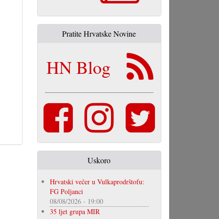
Pratite Hrvatske Novine
HN Blog
Uskoro
Hrvatski večer u Vulkaprodrštofu:
FG Poljanci
08/08/2026 - 19:00
35 ljet grupa MIR